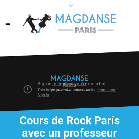
ROCK - SALSA - VALSE - STREET DANCE
Cours de Rock Paris
avec un professeur