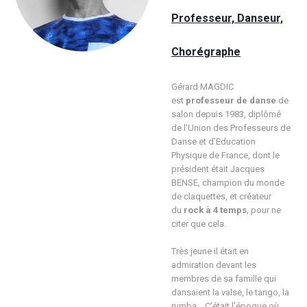
Professeur, Danseur,
Chorégraphe
Gérard MAGDIC
est
professeur de danse
de
salon depuis 1983, diplômé
de l’Union des Professeurs de
Danse et d’Education
Physique de France, dont le
président était Jacques
BENSE, champion du monde
de claquettes, et créateur
du
rock à 4 temps
, pour ne
citer que cela.
Très jeune il était en
admiration devant les
membres de sa famille qui
dansaient la valse, le tango, la
rumba… C’était l’époque où