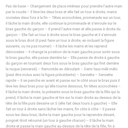
Pas de base – Changement de place intérieur pour prendre l’autre main
par le coude – Il lève les deux bras et elle fait un tour à droite, mains
croisées deux fois à la fin – Têtes accrochées, promenade sur un tour,
il lâche la main droite, elle continue la promenade et s’enroule sur le
bras gauche du garçon – Il prend l’autre main et elle passe à droite du
garçon – Elle fait un tour à droite sous le bras gauche et il s’enroule
sous le bras droit (il peut faire un tour à droite, en incluant la figure
suivante, ou ne pas tourner) – Il lâche les mains et les reprend
décroisées – Il change la position de la main gauche pour sortir sous
le bras gauche, elle passe derrière lui – Elle passe de droite à gauche
du garçon en tournant deux fois sous le bras gauche qui finit derrière
la nuque (renversé) – Remontée en déroulant – Demi faux méli-mélo
(peut être inclus avec la figure précédente) – Serviette – Serviette
rapide – Il se penche en avant et passe sur le côté sous le bras puis il
lève les deux bras pour qu’elle tourne dessous, fin têtes accrochées –
Il lâche la main droite, la présente sous le bras gauche de la fille qui la
prend, il lâche la main gauche et tire sur la main droite au-dessus de la
tête de la fille puis dessine un S (elle fait deux tours à gauche) – Elle
fait un tour à droite sans lâcher les mains, fin côte à côte – Il passe
sous les deux bras, lâche la main gauche pour la reprendre devant,
poignet droit retourné (un tour à gauche chacun) – Il lâche la main
droite et passe la main gauche au-dessus de la tête de la fille, fin à