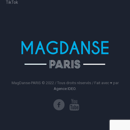
TikTok
MagDanse-PARIS © 2022 / Tous droits réservés / Fait avec ♥️ par
Agence IDEO
.