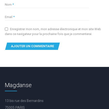
Nom
*
Email
*
Enregistrer mon nom, mon adresse électronique et mon site Web
dans ce navigateur pour la prochaine fois que je commenterai.
Magdanse
13 bis rue des Bernardins
75005 PARIS