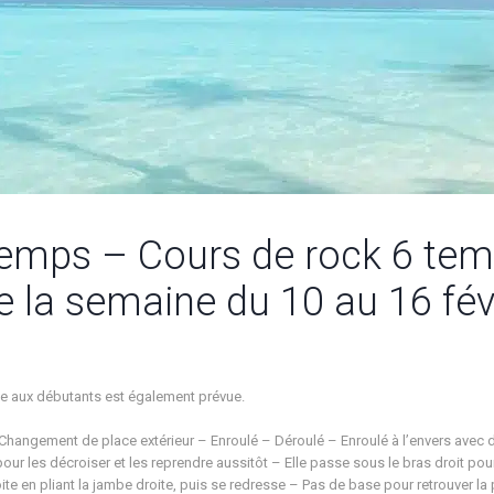
temps – Cours de rock 6 tem
e la semaine du 10 au 16 fév
ée aux débutants est également prévue.
hangement de place extérieur – Enroulé – Déroulé – Enroulé à l’envers avec d
pour les décroiser et les reprendre aussitôt – Elle passe sous le bras droit pour 
droite en pliant la jambe droite, puis se redresse – Pas de base pour retrouver la