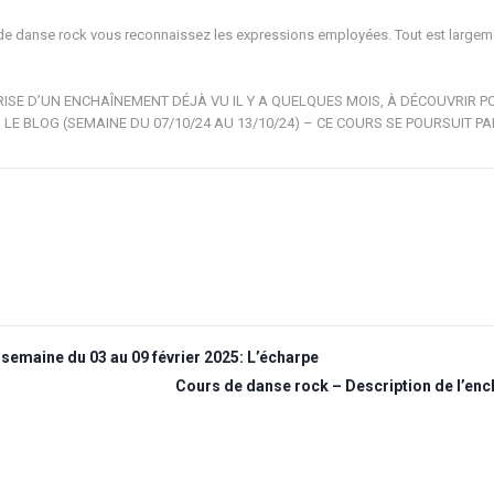
de danse rock vous reconnaissez les expressions employées. Tout est largemen
RISE D’UN ENCHAÎNEMENT DÉJÀ VU IL Y A QUELQUES MOIS, À DÉCOUVRIR P
LE BLOG (SEMAINE DU 07/10/24 AU 13/10/24) – CE COURS SE POURSUIT 
semaine du 03 au 09 février 2025: L’écharpe
Cours de danse rock – Description de l’enc