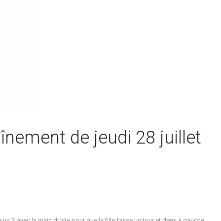
nement de jeudi 28 juillet
S avec la main droite pour que la fille fasse un tour et demi à gauche,