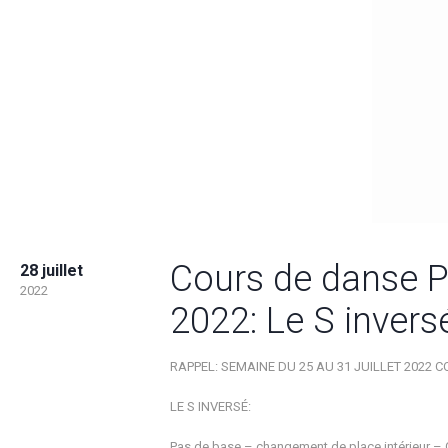
Cours de danse Pa
28 juillet
2022
2022: Le S invers
RAPPEL: SEMAINE DU 25 AU 31 JUILLET 2022
LE S INVERSÉ:
Pas de base – changement de place intérieur – C