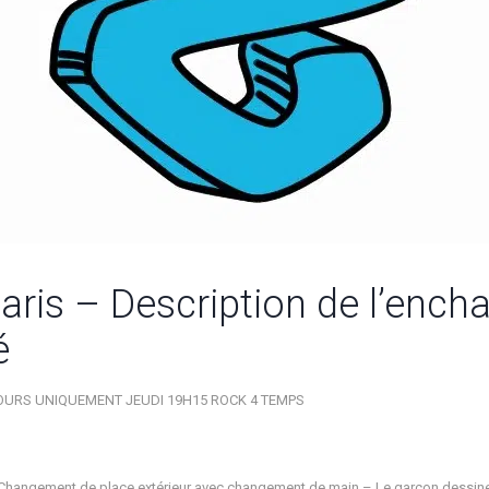
ris – Description de l’enchaî
é
 COURS UNIQUEMENT JEUDI 19H15 ROCK 4 TEMPS
hangement de place extérieur avec changement de main – Le garçon dessine un 