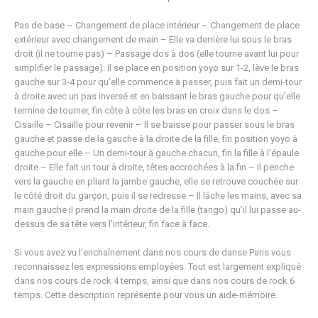
Pas de base – Changement de place intérieur – Changement de place
extérieur avec changement de main – Elle va derrière lui sous le bras
droit (il ne tourne pas) – Passage dos à dos (elle tourne avant lui pour
simplifier le passage): Il se place en position yoyo sur 1-2, lève le bras
gauche sur 3-4 pour qu’elle commence à passer, puis fait un demi-tour
à droite avec un pas inversé et en baissant le bras gauche pour qu’elle
termine de tourner, fin côte à côte les bras en croix dans le dos –
Cisaille – Cisaille pour revenir – Il se baisse pour passer sous le bras
gauche et passe de la gauche à la droite de la fille, fin position yoyo à
gauche pour elle – Un demi-tour à gauche chacun, fin la fille à l’épaule
droite – Elle fait un tour à droite, têtes accrochées à la fin – Il penche
vers la gauche en pliant la jambe gauche, elle se retrouve couchée sur
le côté droit du garçon, puis il se redresse – Il lâche les mains, avec sa
main gauche il prend la main droite de la fille (tango) qu’il lui passe au-
dessus de sa tête vers l’intérieur, fin face à face.
Si vous avez vu l’enchaînement dans nos cours de danse Paris vous
reconnaissez les expressions employées. Tout est largement expliqué
dans nos cours de rock 4 temps, ainsi que dans nos cours de rock 6
temps. Cette description représente pour vous un aide-mémoire.