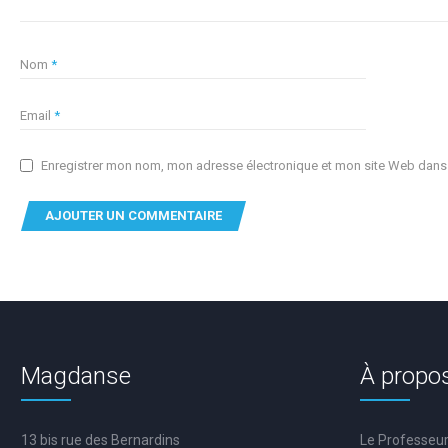
Nom
*
Email
*
Enregistrer mon nom, mon adresse électronique et mon site Web dans c
Magdanse
À propo
13 bis rue des Bernardins
Le Professeu