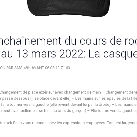
’enchaînement du cours de r
 au 13 mars 2022: La casque
ION PAR SMS 48H AVANT 06 08 12 71 63
hangement de place extérieur avec changement de main – Changement de vitesse 
asse dessous (il se place devant elle) – Les mains sur les épaules de la fille p
 faire tourner vers la gauche (elle revient devant lui par la droite) – Les mains su
(elle peut éventuellement se tenir au bras du garçon) – Elle tourne vers la gauche
de rock Paris vous reconnaissez les expressions employées. Tout est largemen