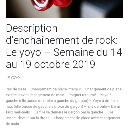
Description
d’enchaînement de rock:
Le yoyo – Semaine du 14
au 19 octobre 2019
LE YOYO:
Pas de base – Changement de place intérieur – Changement de place
extérieur avec changement de main – Poignet retourné – Yoyo à
gauche (elle passe de droite à gauche du garçon) – Yoyo à droite en
haut (elle passe de gauche à droite du garçon) – Elle déroule – Demi
faux méli-mélo – La fille va derrière le garçon par la gauche – Elle
revient devant par la droite – Changement de place avec changement
de main.